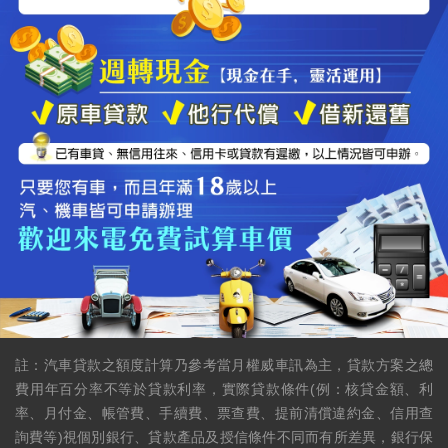
註：汽車貸款之額度計算乃參考當月權威車訊為主，貸款方案之總
費用年百分率不等於貸款利率，實際貸款條件(例：核貸金額、利
率、月付金、帳管費、手續費、票查費、提前清償違約金、信用查
詢費等)視個別銀行、貸款產品及授信條件不同而有所差異，銀行保