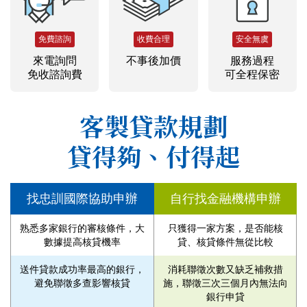
免費諮詢
收費合理
安全無虞
來電詢問
不事後加價
服務過程
免收諮詢費
可全程保密
客製貸款規劃
貸得夠、付得起
找忠訓國際協助申辦
自行找金融機構申辦
熟悉多家銀行的審核條件，大
只獲得一家方案，是否能核
數據提高核貸機率
貸、核貸條件無從比較
送件貸款成功率最高的銀行，
消耗聯徵次數又缺乏補救措
避免聯徵多查影響核貸
施，聯徵三次三個月內無法向
銀行申貸