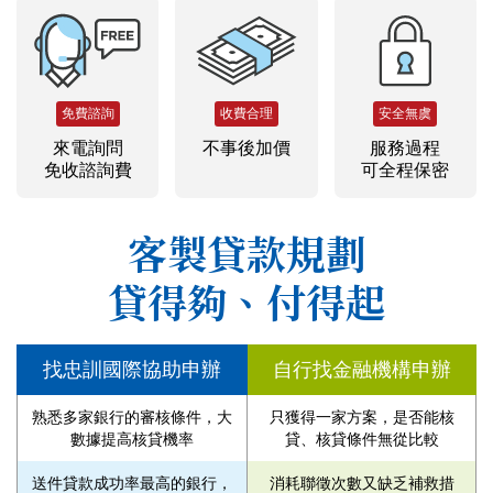
免費諮詢
收費合理
安全無虞
來電詢問
不事後加價
服務過程
免收諮詢費
可全程保密
客製貸款規劃
貸得夠、付得起
找忠訓國際協助申辦
自行找金融機構申辦
熟悉多家銀行的審核條件，大
只獲得一家方案，是否能核
數據提高核貸機率
貸、核貸條件無從比較
送件貸款成功率最高的銀行，
消耗聯徵次數又缺乏補救措