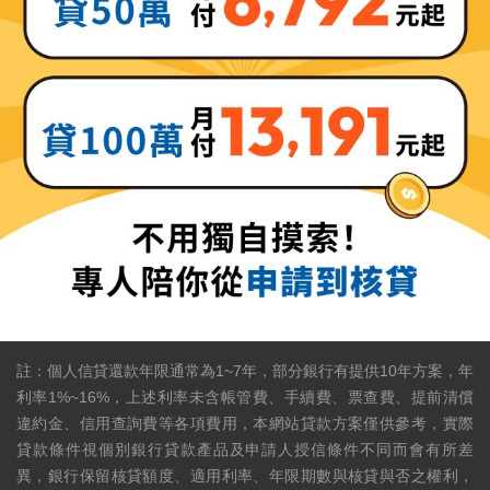
註：個人信貸還款年限通常為1~7年，部分銀行有提供10年方案，年
利率1%~16%，上述利率未含帳管費、手續費、票查費、提前清償
違約金、信用查詢費等各項費用，本網站貸款方案僅供參考，實際
貸款條件視個別銀行貸款產品及申請人授信條件不同而會有所差
異，銀行保留核貸額度、適用利率、年限期數與核貸與否之權利，