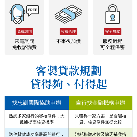
免費諮詢
收費合理
安全無虞
來電詢問
不事後加價
服務過程
免收諮詢費
可全程保密
客製貸款規劃
貸得夠、付得起
找忠訓國際協助申辦
自行找金融機構申辦
熟悉多家銀行的審核條件，大
只獲得一家方案，是否能核
數據提高核貸機率
貸、核貸條件無從比較
送件貸款成功率最高的銀行，
消耗聯徵次數又缺乏補救措