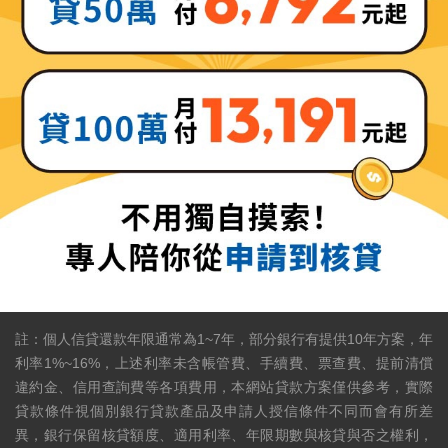
註：個人信貸還款年限通常為1~7年，部分銀行有提供10年方案，年
利率1%~16%，上述利率未含帳管費、手續費、票查費、提前清償
違約金、信用查詢費等各項費用，本網站貸款方案僅供參考，實際
貸款條件視個別銀行貸款產品及申請人授信條件不同而會有所差
異，銀行保留核貸額度、適用利率、年限期數與核貸與否之權利，