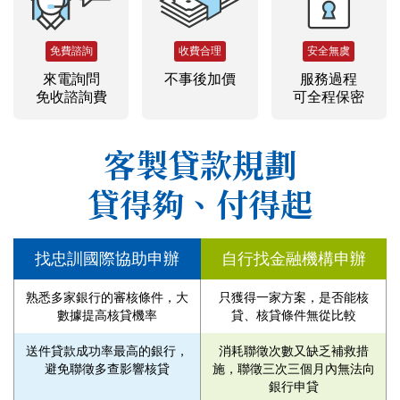
免費諮詢
收費合理
安全無虞
來電詢問
不事後加價
服務過程
免收諮詢費
可全程保密
客製貸款規劃
貸得夠、付得起
找忠訓國際協助申辦
自行找金融機構申辦
熟悉多家銀行的審核條件，大
只獲得一家方案，是否能核
數據提高核貸機率
貸、核貸條件無從比較
送件貸款成功率最高的銀行，
消耗聯徵次數又缺乏補救措
避免聯徵多查影響核貸
施，聯徵三次三個月內無法向
銀行申貸