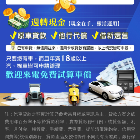
註：汽車貸款之額度計算乃參考當月權威車訊為主，貸款方案之總
費用年百分率不等於貸款利率，實際貸款條件(例：核貸金額、利
率、月付金、帳管費、手續費、票查費、提前清償違約金、信用查
詢費等)視個別銀行、貸款產品及授信條件不同而有所差異，銀行保