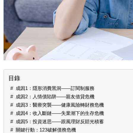
目錄
成因1：隱形消費黑洞——訂閱制服務
成因2：人情債陷阱——親友借貸危機
成因3：醫療突襲——健康風險轉財務危機
成因4：收入斷鏈——失業潮下的生存危機
成因5：投資迷思——跟風理財反賠光積蓄
關鍵行動：123破解債務危機