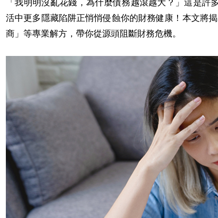
「我明明沒亂花錢，為什麼債務越滾越大？」這是許
活中更多隱藏陷阱正悄悄侵蝕你的財務健康！本文將揭
商」等專業解方，帶你從源頭阻斷財務危機。