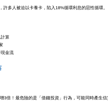
，許多人被迫以卡養卡，陷入18%循環利息的惡性循環。
息計算
家
持現金流
蓄
增3倍！最危險的是「借錢投資」行為，可能同時產生信