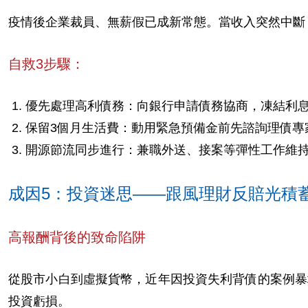
疫情後企業裁員、無薪假已成新常態。當收入突然中斷
自救3步驟：
優先處理高利債務：向銀行申請債務協商，凍結利
保留3個月生活費：動用緊急預備金前先諮詢理債專
開源節流同步進行：兼職外送、接案等彈性工作維
成因5：投資迷思——跟風理財反賠光積
高報酬背後的致命陷阱
從股市小白到虛擬貨幣，近年因投資失利背債的案例暴
投資虧損。