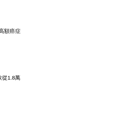
高額癌症
1.8萬