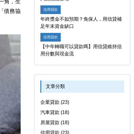
一角，生
信用貸款
「債務協
年終獎金不如預期？免保人，用信貸補
足年末資金缺口
信用貸款
【中年轉職可以貸款嗎】用信貸維持信
用分數與現金流
文章分類
企業貸款 (23)
汽車貸款 (18)
房屋貸款 (18)
信用貸款 (23)