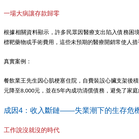
一場大病讓存款歸零
根據相關資料顯示，許多民眾因醫療支出陷入債務困
標靶藥物或手術費用，這些未預期的醫療開銷常使人措
真實案例：
餐飲業王先生因心肌梗塞住院，自費裝設心臟支架後積欠
元降至8,000元，並在5年內成功清償債務，避免了家
成因4：收入斷鏈——失業潮下的生存危
工作說沒就沒的時代