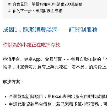
真實見證：單親媽如何3年清償200萬債務
你的下一步：奪回財務主導權
成因1：隱形消費黑洞——訂閱制服務
你以為的小錢正在吃掉存款
串流平台、健身App、會員訂閱⋯⋯每月自動扣款的
帳單，才驚覺每月竟有上萬元花在「看不見」的消費上
解決方案：
全面盤點訂閱項目：用Excel表列出所有自動扣款
申請代償貸款整合債務：若已累積多筆小額債務，