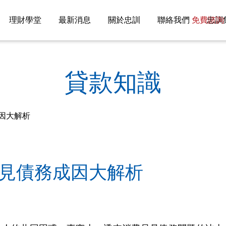
理財學堂
最新消息
關於忠訓
聯絡我們
免費諮詢 08
忠訓
貸款知識
因大解析
見債務成因大解析