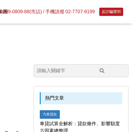
09-0809-88(市話) / 手機請撥 02-7707-9199
集團
反詐騙聲明
熱門文章
汽車貸款
車貸試算全解析：貸款條件、影響額度
六因素總整理