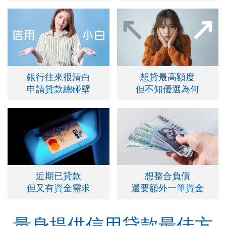
銀行往來很清白
想貸最高額度
申請貸款總碰壁
但不知優選為何
近期已貸款
想整合負債
但又有資金需求
還要額外一筆資金
量身提供信用貸款最佳方