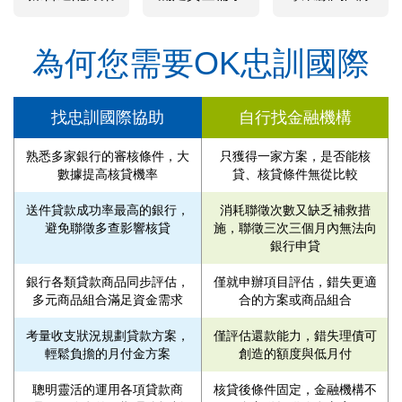
為何您需要OK忠訓國際
找忠訓國際協助
自行找金融機構
熟悉多家銀行的審核條件，大
只獲得一家方案，是否能核
數據提高核貸機率
貸、核貸條件無從比較
送件貸款成功率最高的銀行，
消耗聯徵次數又缺乏補救措
避免聯徵多查影響核貸
施，聯徵三次三個月內無法向
銀行申貸
銀行各類貸款商品同步評估，
僅就申辦項目評估，錯失更適
多元商品組合滿足資金需求
合的方案或商品組合
考量收支狀況規劃貸款方案，
僅評估還款能力，錯失理債可
輕鬆負擔的月付金方案
創造的額度與低月付
聰明靈活的運用各項貸款商
核貸後條件固定，金融機構不