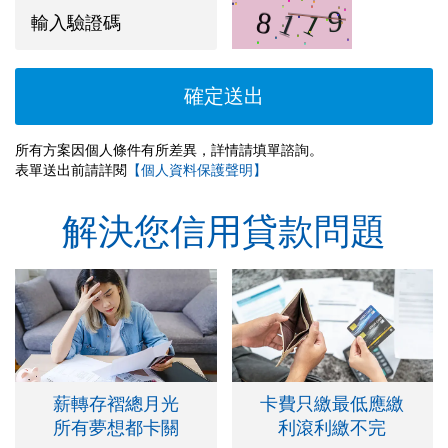
所有方案因個人條件有所差異，詳情請填單諮詢。
表單送出前請詳閱
【個人資料保護聲明】
解決您信用貸款問題
薪轉存褶總月光
卡費只繳最低應繳
所有夢想都卡關
利滾利繳不完