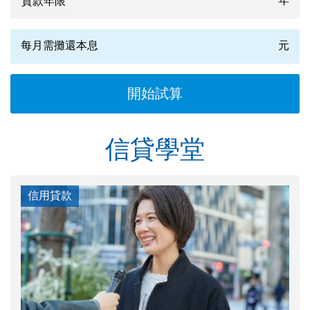
年
每月需攤還本息
元
信貸學堂
信用貸款