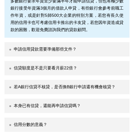
多數銀行要求年資至少要滿半年才能申請信貸，但也有極少數
銀行接受年資滿3個月的借款人申貸，有些銀行會參考前職工
作年資，或是針對5師500大企業的特別方案，若您有長久使
用的信用卡也可考慮信用卡推出的卡友貸，若您因年資造成貸
款的困難，歡迎免費諮詢我們的貸款顧問。
申請信用貸款需要準備那些文件？
信貸額度是不是只要看月薪22倍？
若A銀行信貸不核貸，是否換B銀行申請還有機會核貸？
本身已有信貸，還能再申請信貸嗎？
信用分數的意義？