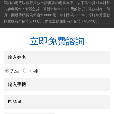
詳細約定應以銀行貸款申請書及約定書為準。以下為借貸成本計算
的參考案例：假設您貸一筆新台幣300,000元的款項，還款期為60個
月，開辦手續費為新台幣8888元，年利率為2.99%，等於每月還款
額度應為新台幣5,389元，而總還款額則為新台幣332,228元。
立即免費諮詢
先生
小姐