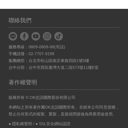
聯絡我們
服務專線：0809-0809-88(市話)
手機請撥：02-7707-9199
集團總部：台北市松山區南京東路四段1號5樓
台中分部：台中市西區臺灣大道二段573號11樓E室
著作權聲明
版權所有 © OK忠訓國際股份有限公司
本網站之所有著作屬OK忠訓國際所有。非經本公司同意授權，
禁止任何形式的複製、重製，直接或間接做為商業用途使用。
● 隱私權聲明
/
● SSL安全網站認證