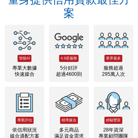
案
智能AI
4.9星服務
業界最多
專業大數據
5分好評
服務超過
快速媒合
超過4600則
295萬人次
專業評估
精準媒合
經驗豐富
依信用狀況
多元商品
28年資深
媒合適配方案
滿足資金需求
專業顧問團隊