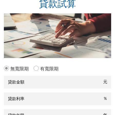
貸款試算
無寬限期
有寬限期
元
％