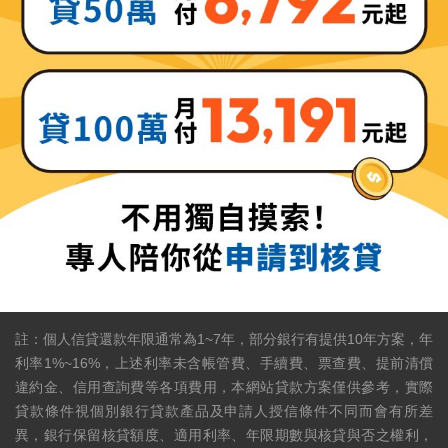
註：個人信貸還款年限通常為1~7年，部分銀行有提供10年方案，年
利率1%~16%，上述利率未含帳管費、手續費、票查費、提前清償
違約金、信用查詢費等各項費用，本網站貸款方案僅供參考，實際
貸款條件視個別銀行貸款產品及申請人授信條件不同而會有所差
異，銀行保留核貸額度、適用利率、年限期數與核貸與否之權利，