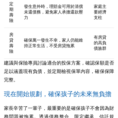
定
發生意外時，理賠金可用於清償
家庭主
期
未還債務，避免家人承擔還款壓
要經濟
壽
力
支柱
險
房
有房貸
貸
確保萬一發生不幸，家人仍能維
的高負
壽
持正常生活，不受房貸拖累
債族群
險
建議與保險專員討論適合的投保方案，確認保額是否
足以涵蓋現有負債，並定期檢視保單內容，確保保障
完整。
現在開始規劃，確保孩子的未來無負擔
家長辛苦了一輩子，最重要的是確保孩子不會因為財
務問題被拖累。透過債務整合、限定繼承、信託規