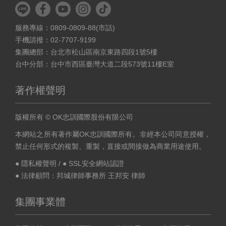
服務專線：0809-0809-88(市話)
手機請撥：02-7707-9199
集團總部：台北市松山區南京東路四段1號5樓
台中分部：台中市西區臺灣大道二段573號11樓E室
著作權聲明
版權所有 © OK忠訓國際股份有限公司
本網站之所有著作屬OK忠訓國際所有。非經本公司同意授權，
禁止任何形式的複製、重製，直接或間接做為商業用途使用。
● 隱私權聲明
/
● SSL安全網站認證
● 法律顧問：邦城律師事務所 王邦安 律師
集團事業體