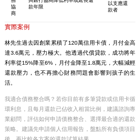
務
與銀行協商降低利率或延長還
以支應還
協
款年限
款者
商
實際案例
林先生過去因創業累積了120萬信用卡債，月付金高
達3.6萬元，壓力極大。他透過代償貸款，成功將年
利率從15%降至6%，月付金降至1.8萬元，大幅減輕
還款壓力，也不再擔心財務問題會影響到孩子的生
活。
我適合債務整合嗎？若你目前有多筆貸款或信用卡循
環利息，且每月還款已佔收入相當比例，建議諮詢專
業顧問，評估如何申請債務整合、選擇最合適的還款
策略。建議先申請個人信用報告，盤點所有負債項目
後，再比較各方案的還款試算結果。