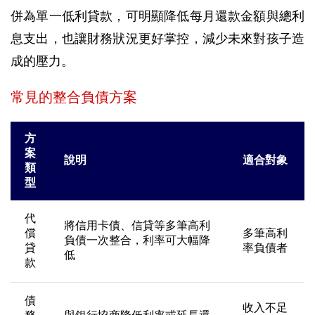
併為單一低利貸款，可明顯降低每月還款金額與總利
息支出，也讓財務狀況更好掌控，減少未來對孩子造
成的壓力。
常見的整合負債方案
方
案
說明
適合對象
類
型
代
將信用卡債、信貸等多筆高利
償
多筆高利
負債一次整合，利率可大幅降
貸
率負債者
低
款
債
收入不足