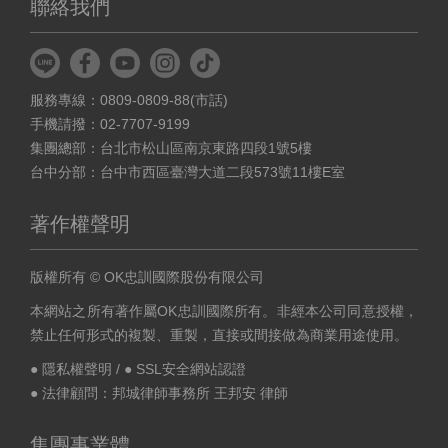
聯絡我們
服務專線：0809-0809-88(市話)
手機請撥：02-7707-9199
集團總部：台北市松山區南京東路四段1號5樓
台中分部：台中市西區臺灣大道二段573號11樓E室
著作權聲明
版權所有 © OK忠訓國際股份有限公司
本網站之所有著作屬OK忠訓國際所有。非經本公司同意授權，
禁止任何形式的複製、重製，直接或間接做為商業用途使用。
● 隱私權聲明
/
● SSL安全網站認證
● 法律顧問：邦城律師事務所 王邦安 律師
集團事業體