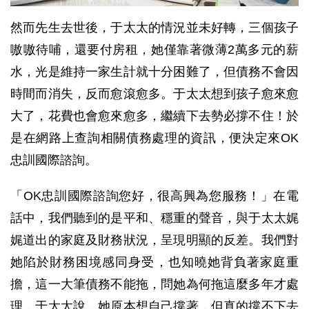
然而先生去世後，于太太的情況並未好轉，三個孩子
嗷嗷待哺，還要付房租，她僅靠著微薄2萬多元的薪
水，光是維持一家生計就十分困難了，但債務不會因
時間而消失，反而愈滾愈多。于太太想到孩子愈來愈
大了，花費也會愈來愈多，繼續下去勢必撐不住！於
是在網路上查詢相關債務處理的資訊，便決定來OK
忠訓國際諮詢。
「OK忠訓國際諮詢您好，很高興為您服務！」在電
話中，我們聽到的是平和、穩重的聲音，與于太太娓
娓道出的家庭及財務狀況，呈現明顯的反差。我們對
她陷於財務困境感同身受，也知曉她背負著家庭重
擔，這一大筆債務不能拖，問她為何拖這麼多年才處
理，于太太說，她原本想自己撐著，但真的撐不下去