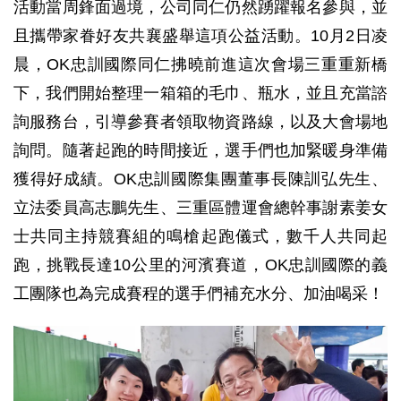
活動當周鋒面過境，公司同仁仍然踴躍報名參與，並
且攜帶家眷好友共襄盛舉這項公益活動。10月2日凌
晨，OK忠訓國際同仁拂曉前進這次會場三重重新橋
下，我們開始整理一箱箱的毛巾、瓶水，並且充當諮
詢服務台，引導參賽者領取物資路線，以及大會場地
詢問。隨著起跑的時間接近，選手們也加緊暖身準備
獲得好成績。OK忠訓國際集團董事長陳訓弘先生、
立法委員高志鵬先生、三重區體運會總幹事謝素姜女
士共同主持競賽組的鳴槍起跑儀式，數千人共同起
跑，挑戰長達10公里的河濱賽道，OK忠訓國際的義
工團隊也為完成賽程的選手們補充水分、加油喝采！