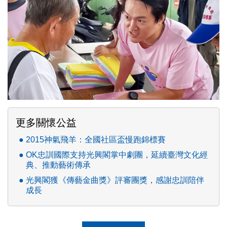
更多關懷公益
2015神氣飛羊：全國社區盃慢跑錦標賽
OK忠訓國際支持光興閣掌中劇團，延續臺灣文化經
典、推動藝術傳承
光興閣獲《傳藝金曲獎》評審團獎，感謝忠訓陪伴
成長