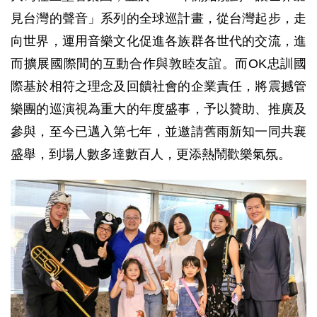
見台灣的聲音」系列的全球巡計畫，從台灣起步，走
向世界，運用音樂文化促進各族群各世代的交流，進
而擴展國際間的互動合作與敦睦友誼。而OK忠訓國
際基於相符之理念及回饋社會的企業責任，將震撼管
樂團的巡演視為重大的年度盛事，予以贊助、推廣及
參與，至今已邁入第七年，並邀請舊雨新知一同共襄
盛舉，到場人數多達數百人，更添熱鬧歡樂氣氛。