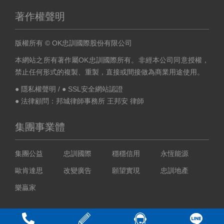
著作權聲明
版權所有 © OK忠訓國際股份有限公司
本網站之所有著作屬OK忠訓國際所有。非經本公司同意授權，
禁止任何形式的複製、重製，直接或間接做為商業用途使用。
● 隱私權聲明
/
● SSL安全網站認證
● 法律顧問：邦城律師事務所 王邦安 律師
集團事業體
集團公益
忠訓國際
穩穩信用
永恆能源
歐肯達思
改變廣告
願望實現
忠訓地產
樂贏家