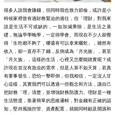
很多人說我會賺錢，但同時我也致力節儉，或許是小
時候家裡曾有過財務緊迫的過往，但「理財」對我來
說是生活不可或缺的，一如加減乘除，是生活之基
礎，無論早學晚學，一定得學會。而現在不少人卻覺
得「生吃都不夠了，哪還有可以拿來曬乾」，雖然有
收入，卻一直存不了錢，反倒成為「月光族」，甚至
「月欠族」，這樣的生活，心裡又怎麼能踏實呢？或
許現在並沒有急迫的需求，但是人算不如天算，若真
有要事發生，恐怕一擊即倒，但我相信，一定沒人甘
心這樣，其實我們可以透過一些觀念和方法，讓自己
把財務「理」清楚，並增強財務防護力。理財是一種
生活態度，靠著簡單的思維邏輯，對金錢有正確的認
知，堅持風險控管、資產配置，就能同時顧及開源和