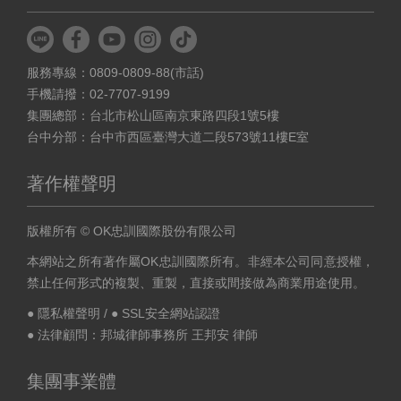
服務專線：0809-0809-88(市話)
手機請撥：02-7707-9199
集團總部：台北市松山區南京東路四段1號5樓
台中分部：台中市西區臺灣大道二段573號11樓E室
著作權聲明
版權所有 © OK忠訓國際股份有限公司
本網站之所有著作屬OK忠訓國際所有。非經本公司同意授權，
禁止任何形式的複製、重製，直接或間接做為商業用途使用。
● 隱私權聲明
/
● SSL安全網站認證
● 法律顧問：邦城律師事務所 王邦安 律師
集團事業體